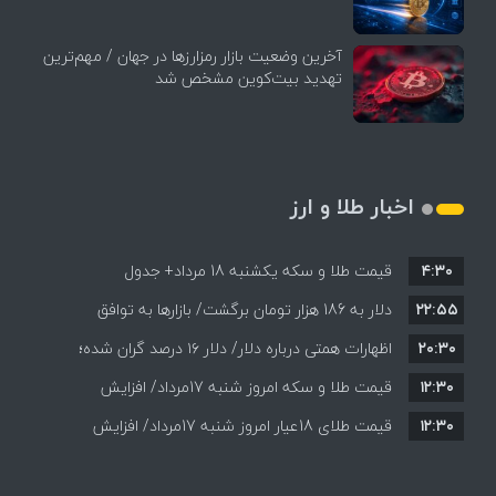
آخرین وضعیت بازار رمزارزها در جهان / مهم‌ترین
تهدید بیت‌کوین مشخص شد
اخبار طلا و ارز
۴:۳۰
قیمت طلا و سکه یکشنبه 18 مرداد+ جدول
۲۲:۵۵
دلار به 186 هزار تومان برگشت/ بازارها به توافق
۲۰:۳۰
احتمالی هرمز چه واکنشی نشان دادند؟
اظهارات همتی درباره دلار/ دلار ۱۶ درصد گران شده؛
۱۲:۳۰
این افزایش طبیعی است
قیمت طلا و سکه امروز شنبه 17مرداد/ افزایش
۱۲:۳۰
همه قیمت ها + جدول و جزئیات
قیمت طلای 18عیار امروز شنبه 17مرداد/ افزایش
قیمت + جدول و جزئیات