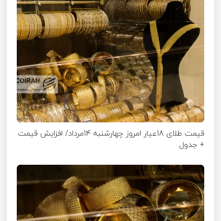
قیمت طلای 18عیار امروز چهارشنبه 14مرداد/ افزایش قیمت
+ جدول