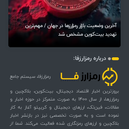
قیمت تتر، بیت‌کوین و اتریوم امروز دوشنبه ۵ مرداد
آخرین وضعیت بازار رمزارزها در جهان / مهم‌ترین
۱۴۰۵ | بیت‌کوین این مرز را از دست بدهد، همه‌چیز
رقابت پنهان دولت‌ها بر سر بیت‌کوین/ ۱۰ کشور برتر
تازه‌ترین رسوایی ارز دیجیتال؛ شکایت میلیاردی روی
بحران بدهی شرکت‌ها و خطر فروش اجباری میلیاردها
میز / ۶۲۲ بیت‌کوین کجا رفت؟
کدامند؟
تغییر می‌کند
دلار بیت‌کوین
تهدید بیت‌کوین مشخص شد
اتفاق تاریخی در بازار رمزارزها / بیت‌کوین سبز شد
اتفاق مهم در بازار رمزارزها / بیت‌کوین وارد فاز تازه شد
چرا سرعت تراکنش‌ها در اقتصاد دیجیتال اهمیت دارد؟
درباره رمزارزفا:
رمزارزفا، سیستم جامع
بروزترین اخبار اقتصاد دیجیتال، بیت‌کوین، بلاکچین و
رمزارزها، از سال 1400 به صورت متمرکز در حوزه اخبار و
مقالات، فین‌تک، ارزهای‌ دیجیتال و کریپتو آغاز به کار
نموده است و به صورت تخصصی نیز در بازنشر اخبار
بلاکچین و ارزهای رمزنگاری شده فعالیت می‌کند.
شما از