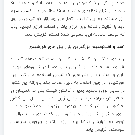
حضور پررنگی از شرکت‌های برتر مانند Solarworld و SunPower
دارد و بازیگران نوظهوری مانند REC Group در حال کسب سهم
بازار هستند. به این ترتیب انتظار می رود بازار خورشیدی در اروپا
باید با افزایش تقاضا برای انرژی پاک و اهداف انرژی تجدید پذیر
که توسط اتحادیه اروپا تشویق شده است، افزایش یابد.
آسیا
و اقیانوسیه؛ بزرگترین بازار پنل های خورشیدی
از سوی دیگر این گزارش بیانگر این است که منطقه آسیا و
اقیانوسیه، به عنوان بزرگترین بازار، عمدتاً در کشورهای «چین،
ژاپن و استرالیا» از پنل‌ های خورشیدی استفاده می‌ کند. بازار
خورشیدی در چین احتمالاً به دلیل اهداف بلند پروازانه این کشور
در منابع انرژی تجدید پذیر و کاهش قیمت پنل‌ ها، همچنان رو
به افزایش خواهد بود. همچنین ژاپن به دلیل تمایل این کشور
به کاهش انتشار کربن و بهره‌وری انرژی، بازار خورشیدی دارد. از
سوی دیگر پیش‌ بینی می‌ شود بازار خورشیدی در استرالیا با
توجه به افزایش تقاضا برای انرژی پاک و چارچوب سیاستی
سودمند، افزایش یابد.