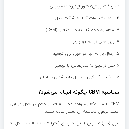
۱. دریافت پیش‌فاکتور از فروشنده چینی
۲. ارائه مشخصات کالا به شرکت حمل
۳. محاسبه حجم کالا به متر مکعب (CBM)
۴. رزرو حمل توسط فورواردر
۵. ارسال بار به انبار در چین برای تجمیع
۶. حمل دریایی به بندرعباس یا بوشهر
۷. ترخیص گمرکی و تحویل به مشتری در ایران
محاسبه CBM چگونه انجام می‌شود؟
CBM یا متر مکعب، واحد محاسبه اصلی حجم در حمل دریایی
است. فرمول محاسبه آن بسیار ساده است:
طول (متر) × عرض (متر) × ارتفاع (متر) × تعداد = حجم کل به