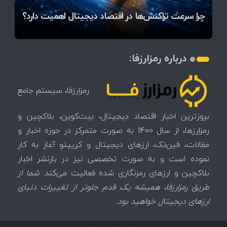
آخرین وضعیت بازار رمزارزها در جهان / مهم‌ترین
راهنمای انتخاب مسیر مناسب برای ورود به بازار ارز
۱۴۰۵ | بیت‌کوین این مرز را از دست بدهد، همه‌چیز
رقابت پنهان دولت‌ها بر سر بیت‌کوین/ ۱۰ کشور برتر
تازه‌ترین رسوایی ارز دیجیتال؛ شکایت میلیاردی روی
میز / ۶۲۲ بیت‌کوین کجا رفت؟
کدامند؟
دیجیتال
تغییر می‌کند
تهدید بیت‌کوین مشخص شد
اتفاق تاریخی در بازار رمزارزها / بیت‌کوین سبز شد
اتفاق مهم در بازار رمزارزها / بیت‌کوین وارد فاز تازه شد
چرا سرعت تراکنش‌ها در اقتصاد دیجیتال اهمیت دارد؟
درباره رمزارزفا:
رمزارزفا، سیستم جامع
بروزترین اخبار اقتصاد دیجیتال، بیت‌کوین، بلاکچین و
رمزارزها، از سال 1400 به صورت متمرکز در حوزه اخبار و
مقالات، فین‌تک، ارزهای‌ دیجیتال و کریپتو آغاز به کار
نموده است و به صورت تخصصی نیز در بازنشر اخبار
بلاکچین و ارزهای رمزنگاری شده فعالیت می‌کند.
شما از
طریق رمزارزفا، همیشه یک قدم جلوتر از تغییرات دنیای
ارزهای دیجیتال خواهید بود.