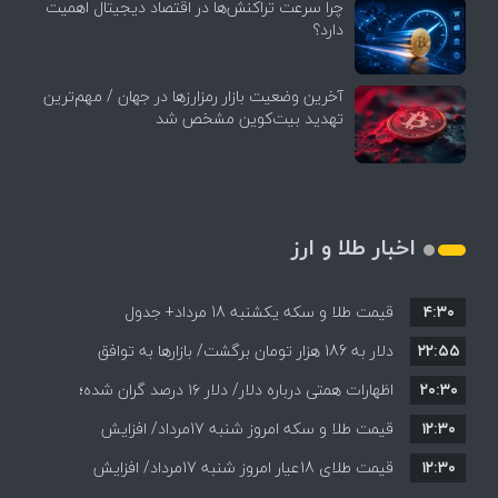
چرا سرعت تراکنش‌ها در اقتصاد دیجیتال اهمیت
دارد؟
آخرین وضعیت بازار رمزارزها در جهان / مهم‌ترین
تهدید بیت‌کوین مشخص شد
اخبار طلا و ارز
۴:۳۰
قیمت طلا و سکه یکشنبه 18 مرداد+ جدول
۲۲:۵۵
دلار به 186 هزار تومان برگشت/ بازارها به توافق
۲۰:۳۰
احتمالی هرمز چه واکنشی نشان دادند؟
اظهارات همتی درباره دلار/ دلار ۱۶ درصد گران شده؛
۱۲:۳۰
این افزایش طبیعی است
قیمت طلا و سکه امروز شنبه 17مرداد/ افزایش
۱۲:۳۰
همه قیمت ها + جدول و جزئیات
قیمت طلای 18عیار امروز شنبه 17مرداد/ افزایش