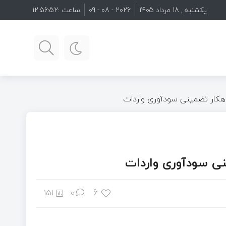
یکشنبه , 18 مرداد 1405
2026 - 08 - 09
ساعت :
12:56:54
6
151
0