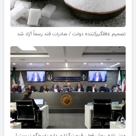
تصمیم غافلگیرکننده دولت / صادرات قند رسماً آزاد شد
مدنی‌زاده: روش فعلی قیمت‌گذاری دارو پاسخگو نیست |