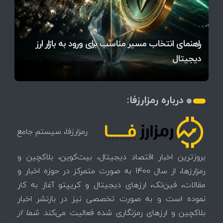
قیمت تتر، بیت‌کوین و اتریوم امروز دوشنبه ۵ مرداد
آخرین وضعیت بازار رمزارزها در جهان / مهم‌ترین
راهنمای انتخاب مسیر مناسب برای ورود به بازار ارز
۱۴۰۵ | بیت‌کوین این مرز را از دست بدهد، همه‌چیز
رقابت پنهان دولت‌ها بر سر بیت‌کوین/ ۱۰ کشور برتر
تازه‌ترین رسوایی ارز دیجیتال؛ شکایت میلیاردی روی
میز / ۶۲۲ بیت‌کوین کجا رفت؟
کدامند؟
دیجیتال
تغییر می‌کند
تهدید بیت‌کوین مشخص شد
اتفاق تاریخی در بازار رمزارزها / بیت‌کوین سبز شد
اتفاق مهم در بازار رمزارزها / بیت‌کوین وارد فاز تازه شد
چرا سرعت تراکنش‌ها در اقتصاد دیجیتال اهمیت دارد؟
درباره رمزارزفا:
رمزارزفا، سیستم جامع
بروزترین اخبار اقتصاد دیجیتال، بیت‌کوین، بلاکچین و
رمزارزها، از سال 1400 به صورت متمرکز در حوزه اخبار و
مقالات، فین‌تک، ارزهای‌ دیجیتال و کریپتو آغاز به کار
نموده است و به صورت تخصصی نیز در بازنشر اخبار
بلاکچین و ارزهای رمزنگاری شده فعالیت می‌کند.
شما از