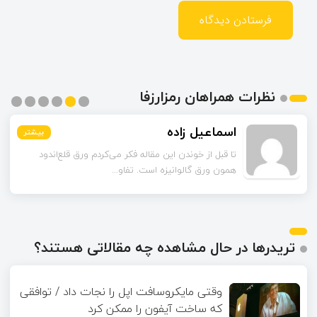
نظرات همراهان رمزارزفا
اسماعیل زاده
بیشتر
بیشتر
بیشتر
بیشتر
بیشتر
بیشتر
تا قبل از خوندن این مقاله فکر می‌کردم ورق قلع‌اندود
همون ورق گالوانیزه است. تفاو...
تریدرها در حال مشاهده چه مقالاتی هستند؟
وقتی مایکروسافت اپل را نجات داد / توافقی
که ساخت آیفون را ممکن کرد