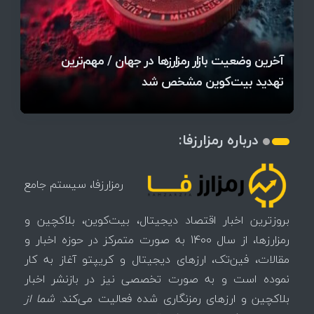
قیمت تتر، بیت‌کوین و اتریوم امروز دوشنبه ۵ مرداد
آخرین وضعیت بازار رمزارزها در جهان / مهم‌ترین
۱۴۰۵ | بیت‌کوین این مرز را از دست بدهد، همه‌چیز
رقابت پنهان دولت‌ها بر سر بیت‌کوین/ ۱۰ کشور برتر
تازه‌ترین رسوایی ارز دیجیتال؛ شکایت میلیاردی روی
بحران بدهی شرکت‌ها و خطر فروش اجباری میلیاردها
میز / ۶۲۲ بیت‌کوین کجا رفت؟
کدامند؟
تغییر می‌کند
دلار بیت‌کوین
تهدید بیت‌کوین مشخص شد
اتفاق تاریخی در بازار رمزارزها / بیت‌کوین سبز شد
اتفاق مهم در بازار رمزارزها / بیت‌کوین وارد فاز تازه شد
چرا سرعت تراکنش‌ها در اقتصاد دیجیتال اهمیت دارد؟
درباره رمزارزفا:
رمزارزفا، سیستم جامع
بروزترین اخبار اقتصاد دیجیتال، بیت‌کوین، بلاکچین و
رمزارزها، از سال 1400 به صورت متمرکز در حوزه اخبار و
مقالات، فین‌تک، ارزهای‌ دیجیتال و کریپتو آغاز به کار
نموده است و به صورت تخصصی نیز در بازنشر اخبار
بلاکچین و ارزهای رمزنگاری شده فعالیت می‌کند.
شما از