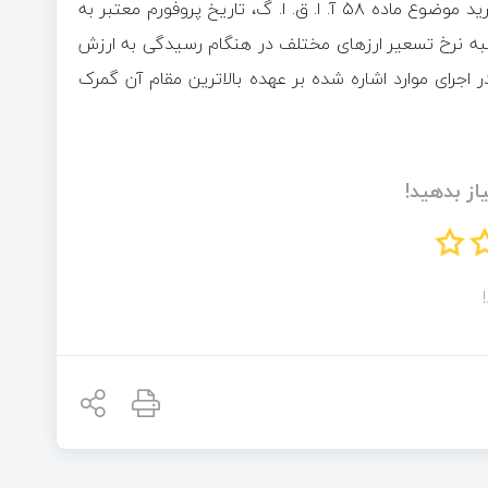
۶ – با توجه به اهمیت پروفورم به عنوان یکی از مهمترین اسناد خرید موضوع ماده ۵۸ آ. ا. ق. ا. گ، تاریخ پروفورم معتبر به
ه ۱۳ آ. ا. ق. ا. گ و نیز محاسبه نرخ تسعیر ارز‌های مختلف در هنگام رسیدگی به ارزش
اجرای موارد اشاره شده بر عهده بالاترین مقام آن گمرک
از بدهید!