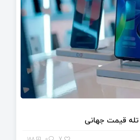
 تله قیمت جهانی
7
188
0