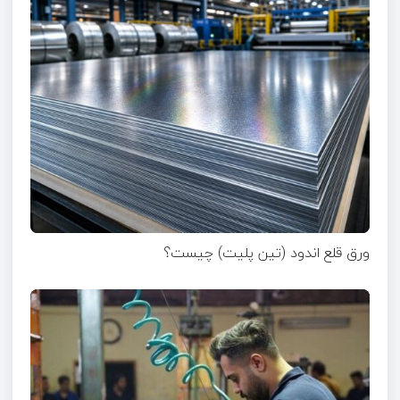
ورق قلع اندود (تین پلیت) چیست؟