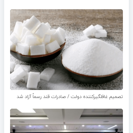
تصمیم غافلگیرکننده دولت / صادرات قند رسماً آزاد شد