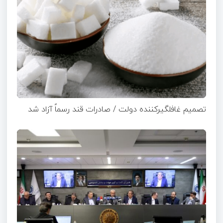
تصمیم غافلگیرکننده دولت / صادرات قند رسماً آزاد شد