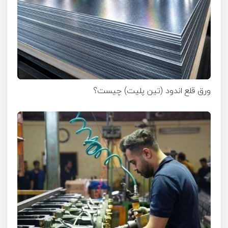
ورق قلع اندود (تین پلیت) چیست؟