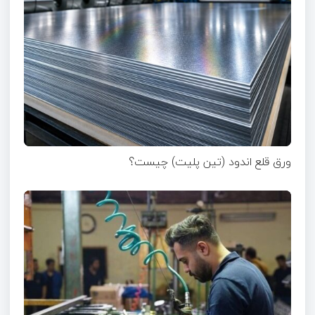
ورق قلع اندود (تین پلیت) چیست؟