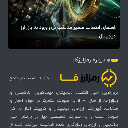
قیمت تتر، بیت‌کوین و اتریوم امروز دوشنبه ۵ مرداد
آخرین وضعیت بازار رمزارزها در جهان / مهم‌ترین
راهنمای انتخاب مسیر مناسب برای ورود به بازار ارز
۱۴۰۵ | بیت‌کوین این مرز را از دست بدهد، همه‌چیز
رقابت پنهان دولت‌ها بر سر بیت‌کوین/ ۱۰ کشور برتر
تازه‌ترین رسوایی ارز دیجیتال؛ شکایت میلیاردی روی
میز / ۶۲۲ بیت‌کوین کجا رفت؟
کدامند؟
دیجیتال
تغییر می‌کند
تهدید بیت‌کوین مشخص شد
اتفاق تاریخی در بازار رمزارزها / بیت‌کوین سبز شد
اتفاق مهم در بازار رمزارزها / بیت‌کوین وارد فاز تازه شد
چرا سرعت تراکنش‌ها در اقتصاد دیجیتال اهمیت دارد؟
درباره رمزارزفا:
رمزارزفا، سیستم جامع
بروزترین اخبار اقتصاد دیجیتال، بیت‌کوین، بلاکچین و
رمزارزها، از سال 1400 به صورت متمرکز در حوزه اخبار و
مقالات، فین‌تک، ارزهای‌ دیجیتال و کریپتو آغاز به کار
نموده است و به صورت تخصصی نیز در بازنشر اخبار
بلاکچین و ارزهای رمزنگاری شده فعالیت می‌کند.
شما از