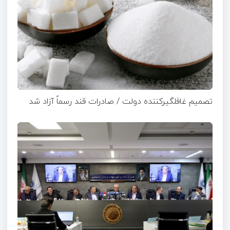
تصمیم غافلگیرکننده دولت / صادرات قند رسماً آزاد شد