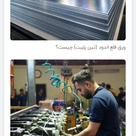
ورق قلع اندود (تین پلیت) چیست؟