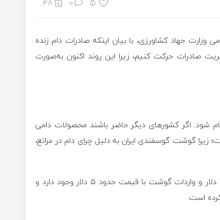
5
48
0
می وزارت جهاد کشاورزی، با بیان اینکه صادرات دام زنده
یت صادرات حرکت کنیم، زیرا این روند اکنون به‌صورت
نجام شود. اگر کشورهای دیگر حاضر باشند محصولات دامی
ست؛ زیرا گوشت گوسفندی ایران به دلیل چرای دام در مراتع،
زحمتکش افزود: امکان صادرات گوشت گوسفندی با قیمت ۱۰ تا ۱۲ دلار و واردات گوشت با قیمت حدود ۵ دلار وجود دارد و
کرده است.