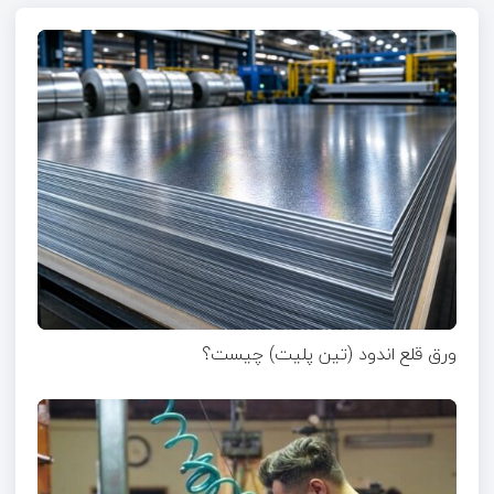
ورق قلع اندود (تین پلیت) چیست؟