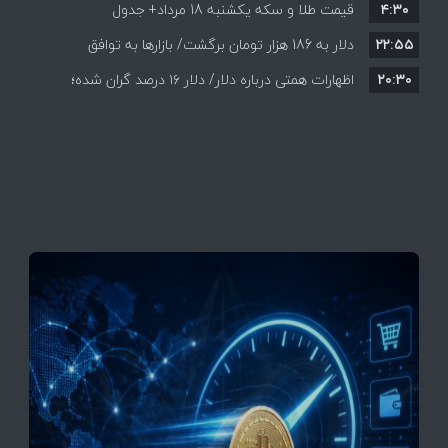
۴:۳۰
قیمت طلا و سکه یکشنبه 18 مرداد+ جدول
قیمت ها + جدول و جزئیات
۲۲:۵۵
دلار به 186 هزار تومان برگشت/ بازارها به توافق
۲۰:۳۰
احتمالی هرمز چه واکنشی نشان دادند؟
اظهارات همتی درباره دلار/ دلار ۱۶ درصد گران شده؛
این افزایش طبیعی است