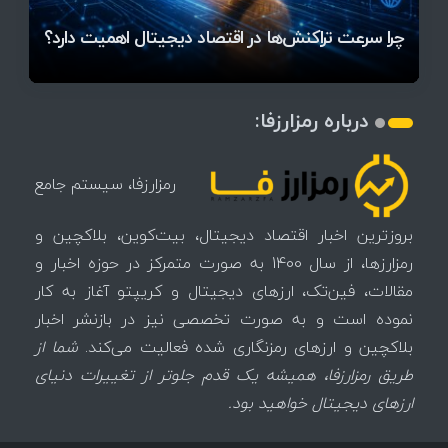
آخرین وضعیت بازار رمزارزها در جهان / مهم‌ترین
۱۴۰۵ | بیت‌کوین این مرز را از دست بدهد، همه‌چیز
رقابت پنهان دولت‌ها بر سر بیت‌کوین/ ۱۰ کشور برتر
تازه‌ترین رسوایی ارز دیجیتال؛ شکایت میلیاردی روی
بحران بدهی شرکت‌ها و خطر فروش اجباری میلیاردها
میز / ۶۲۲ بیت‌کوین کجا رفت؟
کدامند؟
تغییر می‌کند
دلار بیت‌کوین
تهدید بیت‌کوین مشخص شد
اتفاق تاریخی در بازار رمزارزها / بیت‌کوین سبز شد
اتفاق مهم در بازار رمزارزها / بیت‌کوین وارد فاز تازه شد
چرا سرعت تراکنش‌ها در اقتصاد دیجیتال اهمیت دارد؟
درباره رمزارزفا:
رمزارزفا، سیستم جامع
بروزترین اخبار اقتصاد دیجیتال، بیت‌کوین، بلاکچین و
رمزارزها، از سال 1400 به صورت متمرکز در حوزه اخبار و
مقالات، فین‌تک، ارزهای‌ دیجیتال و کریپتو آغاز به کار
نموده است و به صورت تخصصی نیز در بازنشر اخبار
بلاکچین و ارزهای رمزنگاری شده فعالیت می‌کند.
شما از
طریق رمزارزفا، همیشه یک قدم جلوتر از تغییرات دنیای
ارزهای دیجیتال خواهید بود.