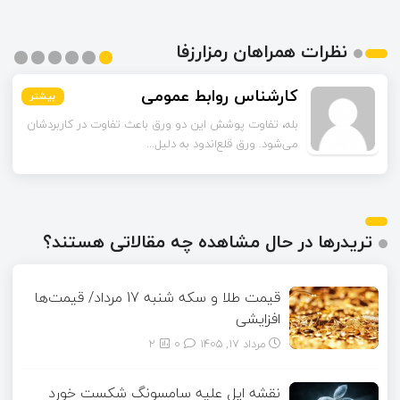
نظرات همراهان رمزارزفا
اسماعیل زاده
کارشناس روابط عمومی
بیشتر
بیشتر
بیشتر
بیشتر
بیشتر
بیشتر
تا قبل از خوندن این مقاله فکر می‌کردم ورق قلع‌اندود
بله، تفاوت پوشش این دو ورق باعث تفاوت در کاربردشان
می‌شود. ورق قلع‌اندود به دلیل...
همون ورق گالوانیزه است. تفاو...
تریدرها در حال مشاهده چه مقالاتی هستند؟
قیمت طلا و سکه شنبه 17 مرداد/ قیمت‌ها
افزایشی
مرداد ۱۷, ۱۴۰۵
0
2
نقشه اپل علیه سامسونگ شکست خورد