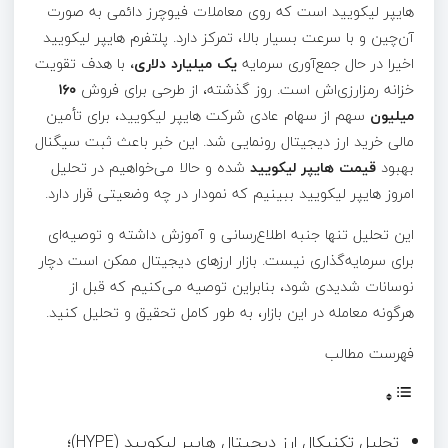
هایپر لیکویید است که
روی معاملات فیوچرز دائمی به صورت
آن‌چین و با سرعت بسیار بالا، تمرکز دارد.
پلتفرم هایپر لیکویید
اخیرا در حال جمع‌آوری سرمایه
یک میلیارد دلاری،
با هدف تقویت
خزانه رمزارزی‌اش است. روز گذشته،
از طرحی برای فروش
۱۶۰
میلیون
سهم از سهام عادی شرکت هایپر لیکویید، برای تأمین
مالی خرید ارز دیجیتال رونمایی شد. این خبر باعث ثبت سیگنال
بهبود
قیمت هایپر لیکویید
شده و حالا می‌خواهیم در تحلیل
امروز هایپر لیکویید ببینیم که نمودار در چه وضعیتی قرار دارد.
این تحلیل تنها جنبه اطلاع‌رسانی و آموزش داشته و توصیه‌ای
برای سرمایه‌گذاری نیست. بازار ارزهای دیجیتال ممکن است دچار
نوسانات شدیدی شود، بنابراین توصیه می‌کنیم که قبل از
هرگونه معامله در این بازار، به طور کامل تحقیق و تحلیل کنید.
فهرست مطالب
تحلیل تکنیکال ارز دیجیتال هایپر لیکویید (HYPE)؛