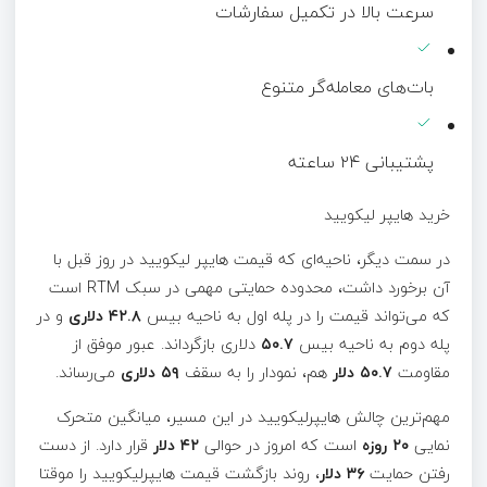
سرعت بالا در تکمیل سفارشات
بات‌های معامله‌گر متنوع
پشتیبانی ۲۴ ساعته
خرید هایپر لیکویید
در سمت دیگر، ناحیه‌ای که قیمت هایپر لیکویید در روز قبل با
آن برخورد داشت، محدوده حمایتی مهمی در سبک RTM است
که می‌تواند قیمت را در پله اول به ناحیه بیس
۴۲.۸ دلاری
و در
پله دوم به ناحیه بیس
۵۰.۷
دلاری بازگرداند. عبور موفق از
مقاومت
۵۰.۷ دلار
هم، نمودار را به سقف
۵۹ دلاری
می‌رساند.
مهم‌ترین چالش هایپرلیکویید در این مسیر، میانگین متحرک
نمایی
۲۰ روزه
است که امروز در حوالی
۴۲ دلار
قرار دارد. از دست
رفتن حمایت
۳۶ دلار
، روند بازگشت قیمت هایپرلیکویید را موقتا