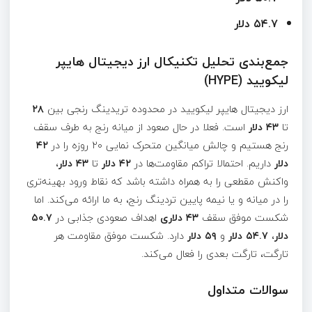
۵۴.۷ دلار
جمع‌بندی تحلیل تکنیکال ارز دیجیتال هایپر
لیکویید (HYPE)
ارز دیجیتال هایپر لیکویید در محدوده تریدینگ رنجی بین
۲۸
تا
۴۳ دلار
است. فعلا در حال صعود از میانه رنج به طرف سقف
رنج هستیم و چالش میانگین متحرک نمایی ۲۰ روزه را در
۴۲
دلار
داریم. احتمالا تراکم مقاومت‌ها در
۴۲ دلار
تا
۴۳ دلار
،
واکنش مقطعی را به همراه داشته باشد که نقاط ورود بهینه‌تری
را در میانه و یا نیمه پایین تردینگ رنج، به ما ارائه می‌کند. اما
شکست موفق سقف
۴۳ دلاری
اهداف صعودی جذابی در
۵۰.۷
دلار
،
۵۴.۷ دلار
و
۵۹ دلار
دارد. شکست موفق مقاومت هر
تارگت، تارگت بعدی را فعال می‌کند.
سوالات متداول