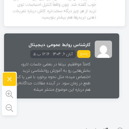
خوب گفته شد. چون واقعاً کنترل احساسات توی
ترید از هر چیز دیگه سخت‌تره. کاش درباره تمرینات
ذهنی تریدرها هم بیشتر بنویسید.
کارشناس روابط عمومی دیجیتال
پاسخ
آبان 6, 1404 : 12:16 ب.ظ
کاملاً موافقیم. بیتفا در بعضی جلسات لایو،
بخش‌هایی رو به آموزش روانشناسی ترید
×
اختصاص میده؛ مثل نحوه برخورد با ضرر یا کنترل
طمع در زمان سود. در آینده مقالات جداگانه‌ای
هم درباره این موضوع منتشر میشه.