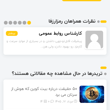
نظرات همراهان رمزارزفا
محمدی
کارشناس روابط عمومی
بیشتر
بیشتر
بیشتر
بیشتر
بیشتر
بیشتر
راهکارهای لایه دوم رو به‌عنوان راه‌حل گفتین. این شبکه‌ها
پیشرفت قابل‌توجهی داشتن و در بسیاری از موارد سرعت و
چقدر تونستن مشکل مقیاس‌...
کارمزد رو بهبود دادن، ولی هن...
تریدرها در حال مشاهده چه مقالاتی هستند؟
۵۰ حقیقت درباره بیت کوین که هوش از
سرتان می برد
مرداد ۱۷, ۱۴۰۵
0
14