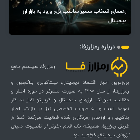
قیمت تتر، بیت‌کوین و اتریوم امروز دوشنبه ۵ مرداد
آخرین وضعیت بازار رمزارزها در جهان / مهم‌ترین
راهنمای انتخاب مسیر مناسب برای ورود به بازار ارز
۱۴۰۵ | بیت‌کوین این مرز را از دست بدهد، همه‌چیز
رقابت پنهان دولت‌ها بر سر بیت‌کوین/ ۱۰ کشور برتر
تازه‌ترین رسوایی ارز دیجیتال؛ شکایت میلیاردی روی
میز / ۶۲۲ بیت‌کوین کجا رفت؟
کدامند؟
دیجیتال
تغییر می‌کند
تهدید بیت‌کوین مشخص شد
اتفاق تاریخی در بازار رمزارزها / بیت‌کوین سبز شد
اتفاق مهم در بازار رمزارزها / بیت‌کوین وارد فاز تازه شد
چرا سرعت تراکنش‌ها در اقتصاد دیجیتال اهمیت دارد؟
درباره رمزارزفا:
رمزارزفا، سیستم جامع
بروزترین اخبار اقتصاد دیجیتال، بیت‌کوین، بلاکچین و
رمزارزها، از سال 1400 به صورت متمرکز در حوزه اخبار و
مقالات، فین‌تک، ارزهای‌ دیجیتال و کریپتو آغاز به کار
نموده است و به صورت تخصصی نیز در بازنشر اخبار
بلاکچین و ارزهای رمزنگاری شده فعالیت می‌کند.
شما از
طریق رمزارزفا، همیشه یک قدم جلوتر از تغییرات دنیای
ارزهای دیجیتال خواهید بود.