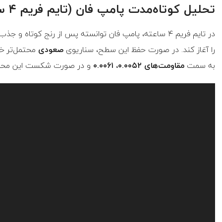
تحلیل کوتاه‌مدت پامپ فان (تایم فریم ۴ ساعته)
در تایم فریم ۴ ساعته، پامپ فان توانسته پس از رنج کوتاه و جذب نقدینگی از
را آغاز کند. در صورت حفظ این سطح، سناریوی
صعودی
محتمل‌تر خو
به سمت
مقاومت‌های ۰.۰۰۵۲، ۰.۰۰۶۱
و در صورت شکست این محدو