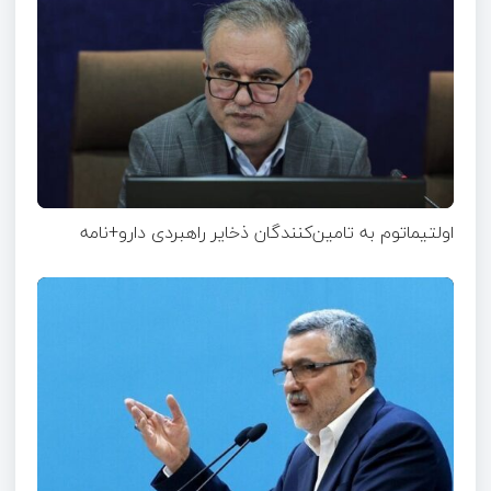
اولتیماتوم به تامین‌کنندگان ذخایر راهبردی دارو+نامه