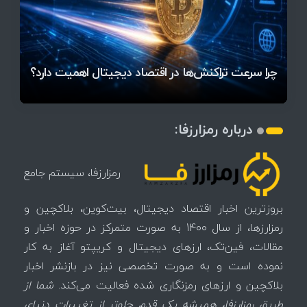
قیمت تتر، بیت‌کوین و اتریوم امروز دوشنبه ۵ مرداد
آخرین وضعیت بازار رمزارزها در جهان / مهم‌ترین
۱۴۰۵ | بیت‌کوین این مرز را از دست بدهد، همه‌چیز
رقابت پنهان دولت‌ها بر سر بیت‌کوین/ ۱۰ کشور برتر
تازه‌ترین رسوایی ارز دیجیتال؛ شکایت میلیاردی روی
بحران بدهی شرکت‌ها و خطر فروش اجباری میلیاردها
میز / ۶۲۲ بیت‌کوین کجا رفت؟
کدامند؟
تغییر می‌کند
دلار بیت‌کوین
تهدید بیت‌کوین مشخص شد
اتفاق تاریخی در بازار رمزارزها / بیت‌کوین سبز شد
اتفاق مهم در بازار رمزارزها / بیت‌کوین وارد فاز تازه شد
چرا سرعت تراکنش‌ها در اقتصاد دیجیتال اهمیت دارد؟
درباره رمزارزفا:
رمزارزفا، سیستم جامع
بروزترین اخبار اقتصاد دیجیتال، بیت‌کوین، بلاکچین و
رمزارزها، از سال 1400 به صورت متمرکز در حوزه اخبار و
مقالات، فین‌تک، ارزهای‌ دیجیتال و کریپتو آغاز به کار
نموده است و به صورت تخصصی نیز در بازنشر اخبار
بلاکچین و ارزهای رمزنگاری شده فعالیت می‌کند.
شما از
طریق رمزارزفا، همیشه یک قدم جلوتر از تغییرات دنیای