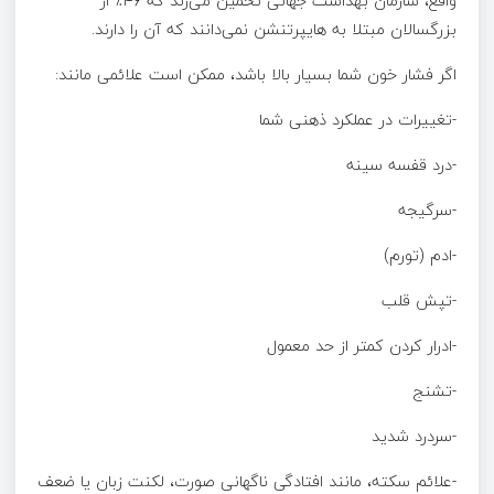
واقع، سازمان بهداشت جهانی تخمین می‌زند که ۴۶٪ از
بزرگسالان مبتلا به هایپرتنشن نمی‌دانند که آن را دارند.
اگر فشار خون شما بسیار بالا باشد، ممکن است علائمی مانند:
-تغییرات در عملکرد ذهنی شما
-درد قفسه سینه
-سرگیجه
-ادم (تورم)
-تپش قلب
-ادرار کردن کمتر از حد معمول
-تشنج
-سردرد شدید
-علائم سکته، مانند افتادگی ناگهانی صورت، لکنت زبان یا ضعف