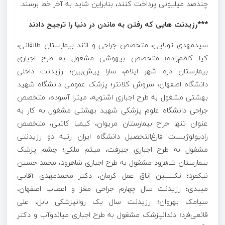
چندصد میلیونی پرداخت کنند، بنابراین شاید به آخر خط برسند.
***رزیدنت هایی که رفتن به ماندن در دنیا را ترجیح دادند
سیدمهدی تولایی، متخصص جراحی و اتند بیمارستان طالقانی،
کیا کاظم‌زاده؛ متخصص بیهوشی مشغول به طرح اجباری
بیمارستان دره شهر ایلام، سارا پیش‌بین؛ رزیدنت داخلی
دانشگاه اصفهان، سروش کلانتر؛ پزشک عمومی دانشگاه شهید
بهشتی مشغول به طرح اجباری اشنویه، میترا آسوده، متخصص
جراحی دانشگاه علوم پزشکی شهید بهشتی مشغول به کار به
عنوان تنها جراح بیمارستان مریوان، کیمیا کاتبی، متخصص
رادیولوژیست فارغ‌التحصیل دانشگاه ایران رتبه دو رزیدنتی
مشغول به طرح اجباری جیرفت، میثم ملکی؛ چشم پزشک
بیمارستان شاهرود مشغول به طرح اجباری شاهرود، محمد حسین
نیکمرد؛ تکنسین اتاق عمل کرمان، دکتر محمدمهدی آقایی
میبدی؛ رزیدنت سال چهارم جراحی مغز و اعصاب اصفهان،
سیامک بهروان؛ رزیدنت سال یک روانپزشکی بابل، علی
قانعی‌فرد؛ دندانپزشک مشغول به طرح اجباری میاندوآب و دکتر