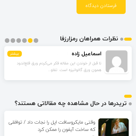
نظرات همراهان رمزارزفا
اسماعیل زاده
بیشتر
بیشتر
بیشتر
بیشتر
بیشتر
بیشتر
تا قبل از خوندن این مقاله فکر می‌کردم ورق قلع‌اندود
همون ورق گالوانیزه است. تفاو...
تریدرها در حال مشاهده چه مقالاتی هستند؟
وقتی مایکروسافت اپل را نجات داد / توافقی
که ساخت آیفون را ممکن کرد