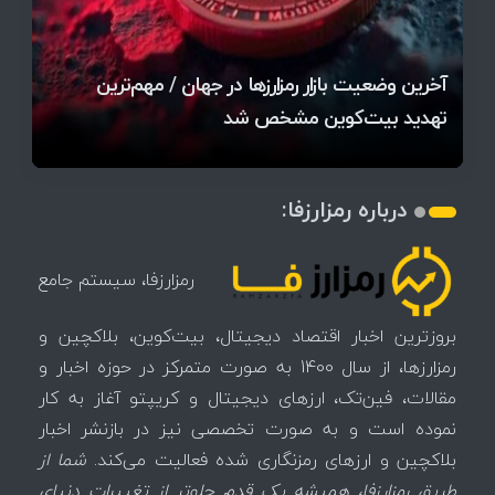
قیمت تتر، بیت‌کوین و اتریوم امروز دوشنبه ۵ مرداد
آخرین وضعیت بازار رمزارزها در جهان / مهم‌ترین
۱۴۰۵ | بیت‌کوین این مرز را از دست بدهد، همه‌چیز
رقابت پنهان دولت‌ها بر سر بیت‌کوین/ ۱۰ کشور برتر
تازه‌ترین رسوایی ارز دیجیتال؛ شکایت میلیاردی روی
بحران بدهی شرکت‌ها و خطر فروش اجباری میلیاردها
میز / ۶۲۲ بیت‌کوین کجا رفت؟
کدامند؟
تغییر می‌کند
دلار بیت‌کوین
تهدید بیت‌کوین مشخص شد
اتفاق تاریخی در بازار رمزارزها / بیت‌کوین سبز شد
اتفاق مهم در بازار رمزارزها / بیت‌کوین وارد فاز تازه شد
چرا سرعت تراکنش‌ها در اقتصاد دیجیتال اهمیت دارد؟
درباره رمزارزفا:
رمزارزفا، سیستم جامع
بروزترین اخبار اقتصاد دیجیتال، بیت‌کوین، بلاکچین و
رمزارزها، از سال 1400 به صورت متمرکز در حوزه اخبار و
مقالات، فین‌تک، ارزهای‌ دیجیتال و کریپتو آغاز به کار
نموده است و به صورت تخصصی نیز در بازنشر اخبار
بلاکچین و ارزهای رمزنگاری شده فعالیت می‌کند.
شما از
طریق رمزارزفا، همیشه یک قدم جلوتر از تغییرات دنیای