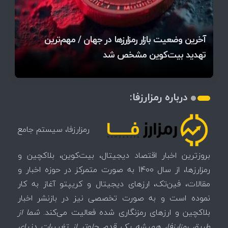
قیمت تتر، بیت‌کوین و اتریوم امروز دوشنبه ۵ مرداد
آخرین وضعیت بازار رمزارزها در جهان / مهم‌ترین
۱۴۰۵ | بیت‌کوین این مرز را از دست بدهد، همه‌چیز
رقابت پنهان دولت‌ها بر سر بیت‌کوین/ ۱۰ کشور برتر
تازه‌ترین رسوایی ارز دیجیتال؛ شکایت میلیاردی روی
بحران بدهی شرکت‌ها و خطر فروش اجباری میلیاردها
میز / ۶۲۲ بیت‌کوین کجا رفت؟
کدامند؟
تغییر می‌کند
دلار بیت‌کوین
تهدید بیت‌کوین مشخص شد
اتفاق تاریخی در بازار رمزارزها / بیت‌کوین سبز شد
اتفاق مهم در بازار رمزارزها / بیت‌کوین وارد فاز تازه شد
چرا سرعت تراکنش‌ها در اقتصاد دیجیتال اهمیت دارد؟
درباره رمزارزفا:
رمزارزفا، سیستم جامع
بروزترین اخبار اقتصاد دیجیتال، بیت‌کوین، بلاکچین و
رمزارزها، از سال 1400 به صورت متمرکز در حوزه اخبار و
مقالات، فین‌تک، ارزهای‌ دیجیتال و کریپتو آغاز به کار
نموده است و به صورت تخصصی نیز در بازنشر اخبار
بلاکچین و ارزهای رمزنگاری شده فعالیت می‌کند.
شما از
طریق رمزارزفا، همیشه یک قدم جلوتر از تغییرات دنیای