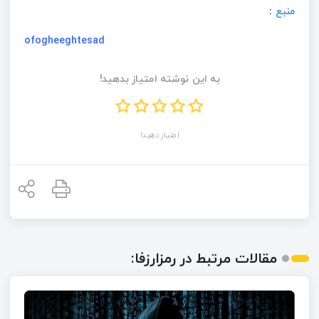
منبع
:
ofogheeghtesad
به این نوشته امتیاز بدهید!
امتیاز دهید!
مقالات مرتبط در رمزارزفا: