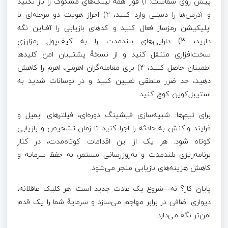
پیش روی شماست: 1) فوراً همه لینک‌های مشکوک را باز نکنید
و آدرس‌ها را دستی وارد کنید، 2) احراز هویت دو مرحله‌ای با
اپلیکیشن رمزساز فعال کنید و کدهای بازیابی را آفلاین نگه
دارید، 3) دارایی‌های بلندمدت را به کیف‌پول رمزارزی
سخت‌افزاری منتقل کنید و از نسخهٔ پشتیبان امن کلیدها
اطمینان حاصل کنید، 4) برای معامله‌گران اهرمی، اهرم را کاهش
دهید، حد ضرر منطقی تعیین کنید و در نوسانات شدید به
استیبل‌کوین کوچ کنید.
برای تیم‌ها: شبیه‌سازی فیشینگ دوره‌ای، فیلترهای ایمیل و
فرایند واکنش به حادثه را اجرا کنید تا زمان تشخیص و بازیابی
کوتاه شود. هر یک از این اقدامات کوتاه‌مدت، در کنار
برنامه‌ریزی بلندمدت و به‌روزرسانی مستمر، به حفظ سرمایه و
کاهش هزینه‌های بازیابی منجر می‌شود.
پایان کار؟ نه—شروع یک عادت جدید است: هر کلیک عاقلانه،
دیواری اضافی در برابر مهاجم می‌سازد و سرمایهٔ شما را یک قدم
امن‌تر نگه می‌دارد.