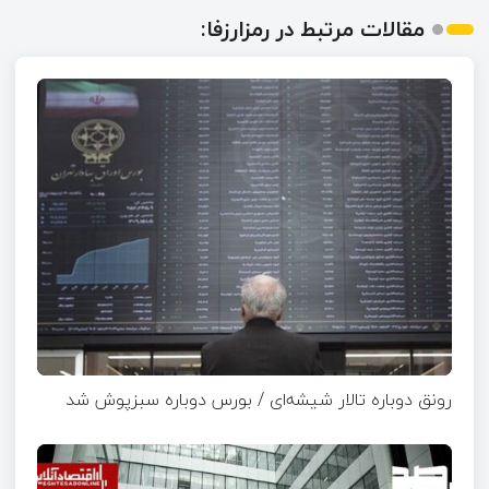
مقالات مرتبط در رمزارزفا:
رونق دوباره تالار شیشه‌ای / بورس دوباره سبزپوش شد