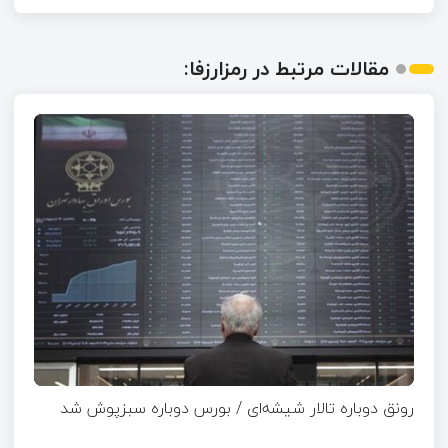
مقالات مرتبط در رمزارزفا:
رونق دوباره تالار شیشه‌ای / بورس دوباره سبزپوش شد