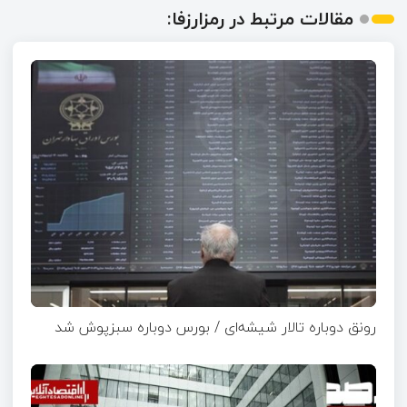
مقالات مرتبط در رمزارزفا:
رونق دوباره تالار شیشه‌ای / بورس دوباره سبزپوش شد