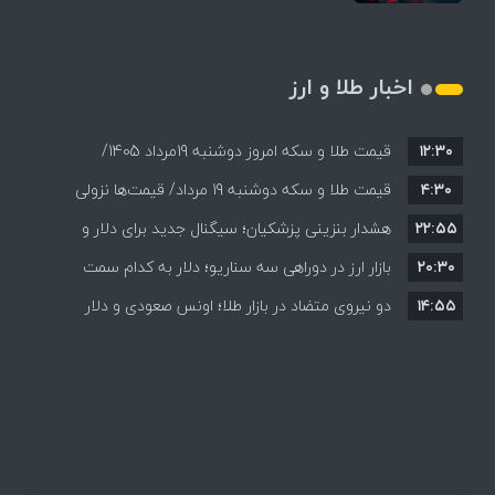
اخبار طلا و ارز
۱۲:۳۰
قیمت طلا و سکه امروز دوشنبه 19مرداد 1405/
۴:۳۰
قیمت طلا و سکه دوشنبه 19 مرداد/ قیمت‌ها نزولی
کاهش همه قیمت ها + جدول و جزئیات
۲۲:۵۵
هشدار بنزینی پزشکیان؛ سیگنال جدید برای دلار و
۲۰:۳۰
طلا؟
بازار ارز در دوراهی سه سناریو؛ دلار به کدام سمت
۱۴:۵۵
می‌رود؟
دو نیروی متضاد در بازار طلا؛ اونس صعودی و دلار
نزولی