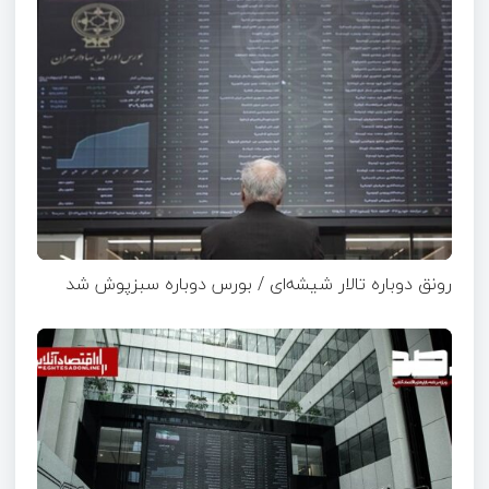
رونق دوباره تالار شیشه‌ای / بورس دوباره سبزپوش شد