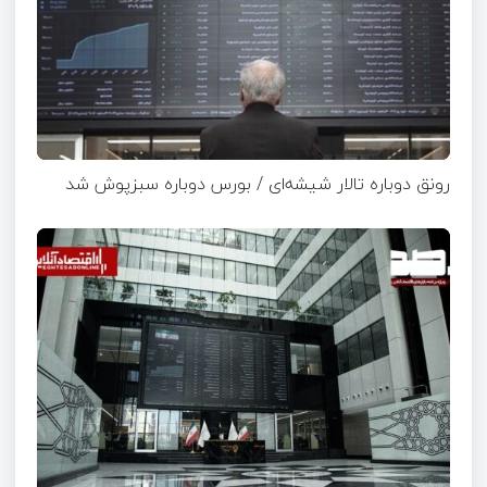
رونق دوباره تالار شیشه‌ای / بورس دوباره سبزپوش شد