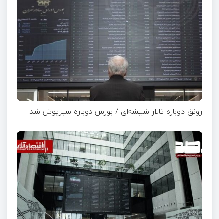
رونق دوباره تالار شیشه‌ای / بورس دوباره سبزپوش شد