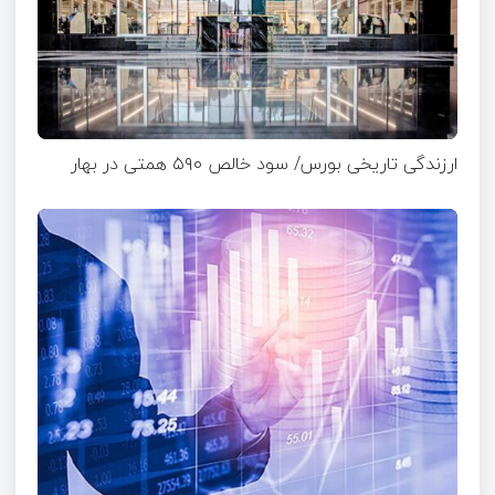
ارزندگی تاریخی بورس/ سود خالص ۵۹۰ همتی در بهار