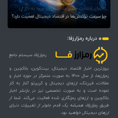
قیمت تتر، بیت‌کوین و اتریوم امروز دوشنبه ۵ مرداد
آخرین وضعیت بازار رمزارزها در جهان / مهم‌ترین
راهنمای انتخاب مسیر مناسب برای ورود به بازار ارز
۱۴۰۵ | بیت‌کوین این مرز را از دست بدهد، همه‌چیز
رقابت پنهان دولت‌ها بر سر بیت‌کوین/ ۱۰ کشور برتر
تازه‌ترین رسوایی ارز دیجیتال؛ شکایت میلیاردی روی
میز / ۶۲۲ بیت‌کوین کجا رفت؟
کدامند؟
دیجیتال
تغییر می‌کند
تهدید بیت‌کوین مشخص شد
اتفاق تاریخی در بازار رمزارزها / بیت‌کوین سبز شد
اتفاق مهم در بازار رمزارزها / بیت‌کوین وارد فاز تازه شد
چرا سرعت تراکنش‌ها در اقتصاد دیجیتال اهمیت دارد؟
درباره رمزارزفا:
رمزارزفا، سیستم جامع
بروزترین اخبار اقتصاد دیجیتال، بیت‌کوین، بلاکچین و
رمزارزها، از سال 1400 به صورت متمرکز در حوزه اخبار و
مقالات، فین‌تک، ارزهای‌ دیجیتال و کریپتو آغاز به کار
نموده است و به صورت تخصصی نیز در بازنشر اخبار
بلاکچین و ارزهای رمزنگاری شده فعالیت می‌کند.
شما از
طریق رمزارزفا، همیشه یک قدم جلوتر از تغییرات دنیای
ارزهای دیجیتال خواهید بود.