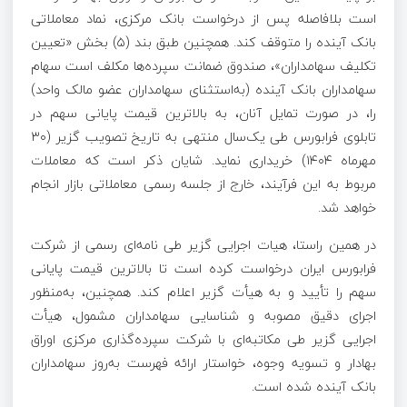
است بلافاصله پس از درخواست بانک مرکزی، نماد معاملاتی
بانک آینده را متوقف کند. همچنین طبق بند (۵) بخش «تعیین
تکلیف سهامداران»، صندوق ضمانت سپرده‌ها مکلف است سهام
سهامداران بانک آینده (به‌استثنای سهامداران عضو مالک واحد)
را، در صورت تمایل آنان، به بالاترین قیمت پایانی سهم در
تابلوی فرابورس طی یک‌سال منتهی به تاریخ تصویب گزیر (۳۰
مهرماه ۱۴۰۴) خریداری نماید. شایان ذکر است که معاملات
مربوط به این فرآیند، خارج از جلسه رسمی معاملاتی بازار انجام
خواهد شد.
در همین راستا، هیات اجرایی گزیر طی نامه‌ای رسمی از شرکت
فرابورس ایران درخواست کرده است تا بالاترین قیمت پایانی
سهم را تأیید و به هیأت گزیر اعلام کند. همچنین، به‌منظور
اجرای دقیق مصوبه و شناسایی سهامداران مشمول، هیأت
اجرایی گزیر طی مکاتبه‌ای با شرکت سپرده‌گذاری مرکزی اوراق
بهادار و تسویه وجوه، خواستار ارائه فهرست به‌روز سهامداران
بانک آینده شده است.