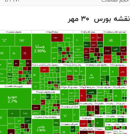
حجم معاملات
29.71 B
نقشه بورس ۳۰ مهر