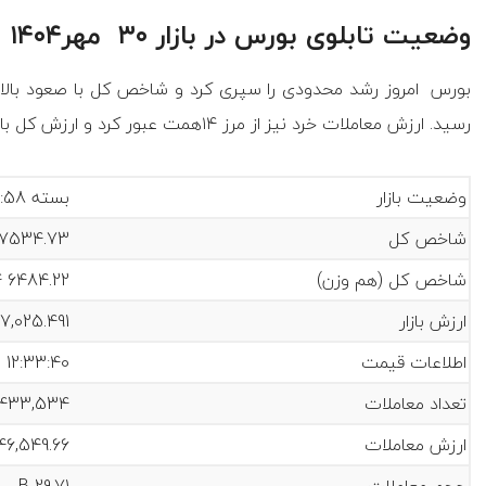
وضعیت تابلوی بورس در بازار ۳۰ مهر۱۴۰۴
رسید. ارزش معاملات خرد نیز از مرز ۱۴همت عبور کرد و ارزش کل بازار به رقم ۹۲,۲۳۷,۰۲۵.۴۹۱ هزار میلیارد ریال رسید.
وضعیت بازار
بسته 12:33:58
شاخص کل
 27534.73
شاخص کل (هم وزن)
4 6484.22
ارزش بازار
7,025.491 B
اطلاعات قیمت
 12:33:40
تعداد معاملات
433,534
ارزش معاملات
46,549.66 B