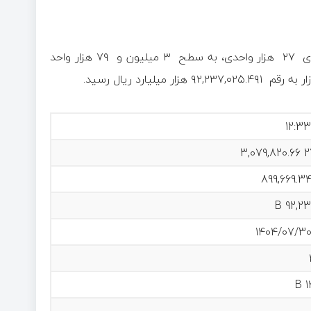
بورس امروز رشد محدودی را سپری کرد و شاخص کل با صعود بالای ۲۷ هزار واحدی، به سطح ۳ میلیون و ۷۹ هزار واحد
3,079,820.66
899,669.3
92,23
1404/07/30
1