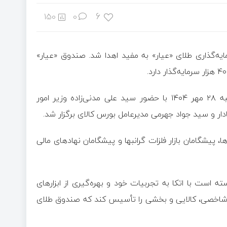
6
150
0
یه‌گذاری طلای «عیار» به مفید اهدا شد. صندوق «عیار»
سومین همایش برترین‌های بورس کالای ایران در عصر روز دوشنبه ۲۸ مهر ۱۴۰۴ با حضور سید علی مدنی‌زاده وزیر امور
ار و سید جواد جهرمی مدیرعامل بورس کالای برگزار شد.
پیشگامان بازار فلزات گرانبها و پیشگامان نهاد‌های مالی
 است با اتکا به تجربیات خود و بهره‌گیری از ابزار‌های
ری شاخصی، کالایی و بخشی را تأسیس کند که صندوق طلای