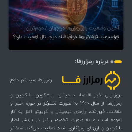
قیمت تتر، بیت‌کوین و اتریوم امروز دوشنبه ۵ مرداد
آخرین وضعیت بازار رمزارزها در جهان / مهم‌ترین
۱۴۰۵ | بیت‌کوین این مرز را از دست بدهد، همه‌چیز
رقابت پنهان دولت‌ها بر سر بیت‌کوین/ ۱۰ کشور برتر
تازه‌ترین رسوایی ارز دیجیتال؛ شکایت میلیاردی روی
بحران بدهی شرکت‌ها و خطر فروش اجباری میلیاردها
میز / ۶۲۲ بیت‌کوین کجا رفت؟
کدامند؟
تغییر می‌کند
دلار بیت‌کوین
تهدید بیت‌کوین مشخص شد
اتفاق تاریخی در بازار رمزارزها / بیت‌کوین سبز شد
اتفاق مهم در بازار رمزارزها / بیت‌کوین وارد فاز تازه شد
چرا سرعت تراکنش‌ها در اقتصاد دیجیتال اهمیت دارد؟
درباره رمزارزفا:
رمزارزفا، سیستم جامع
بروزترین اخبار اقتصاد دیجیتال، بیت‌کوین، بلاکچین و
رمزارزها، از سال 1400 به صورت متمرکز در حوزه اخبار و
مقالات، فین‌تک، ارزهای‌ دیجیتال و کریپتو آغاز به کار
نموده است و به صورت تخصصی نیز در بازنشر اخبار
بلاکچین و ارزهای رمزنگاری شده فعالیت می‌کند.
شما از