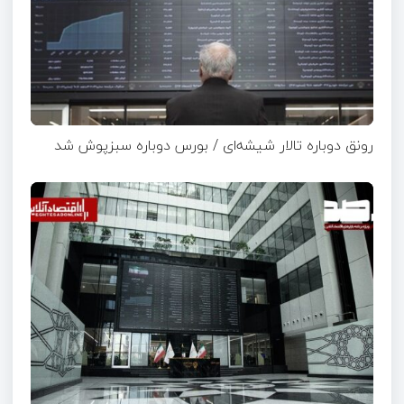
رونق دوباره تالار شیشه‌ای / بورس دوباره سبزپوش شد