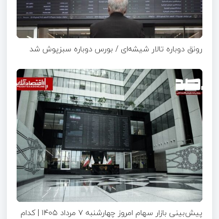
رونق دوباره تالار شیشه‌ای / بورس دوباره سبزپوش شد
پیش‌بینی بازار سهام امروز چهارشنبه ۷ مرداد ۱۴۰۵ | کدام