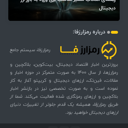
میز / ۶۲۲ بیت‌کوین کجا رفت؟
کدامند؟
دیجیتال
تغییر می‌کند
تهدید بیت‌کوین مشخص شد
اتفاق تاریخی در بازار رمزارزها / بیت‌کوین سبز شد
اتفاق مهم در بازار رمزارزها / بیت‌کوین وارد فاز تازه شد
چرا سرعت تراکنش‌ها در اقتصاد دیجیتال اهمیت دارد؟
درباره رمزارزفا:
رمزارزفا، سیستم جامع
بروزترین اخبار اقتصاد دیجیتال، بیت‌کوین، بلاکچین و
رمزارزها، از سال 1400 به صورت متمرکز در حوزه اخبار و
مقالات، فین‌تک، ارزهای‌ دیجیتال و کریپتو آغاز به کار
نموده است و به صورت تخصصی نیز در بازنشر اخبار
بلاکچین و ارزهای رمزنگاری شده فعالیت می‌کند.
شما از
طریق رمزارزفا، همیشه یک قدم جلوتر از تغییرات دنیای
ارزهای دیجیتال خواهید بود.