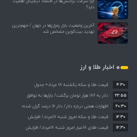
چرا سرعت تراکنش‌ها در اقتصاد دیجیتال اهمیت
دارد؟
آخرین وضعیت بازار رمزارزها در جهان / مهم‌ترین
تهدید بیت‌کوین مشخص شد
اخبار طلا و ارز
۴:۳۰
قیمت طلا و سکه یکشنبه 18 مرداد+ جدول
۲۲:۵۵
دلار به 186 هزار تومان برگشت/ بازارها به توافق
۲۰:۳۰
احتمالی هرمز چه واکنشی نشان دادند؟
اظهارات همتی درباره دلار/ دلار ۱۶ درصد گران شده؛
۱۲:۳۰
این افزایش طبیعی است
قیمت طلا و سکه امروز شنبه 17مرداد/ افزایش
۱۲:۳۰
همه قیمت ها + جدول و جزئیات
قیمت طلای 18عیار امروز شنبه 17مرداد/ افزایش