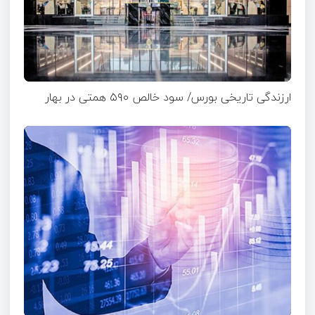
ارزندگی تاریخی بورس/ سود خالص ۵۹۰ همتی در بهار