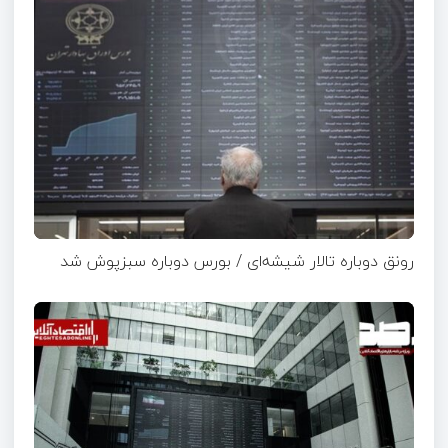
رونق دوباره تالار شیشه‌ای / بورس دوباره سبزپوش شد