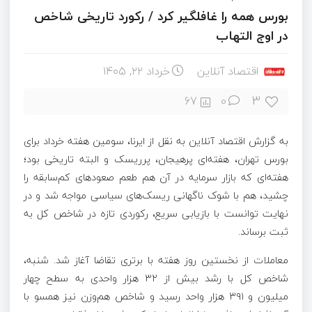
بورس همه را غافلگیر کرد / رکورد تاریخی شاخص
در اوج التهاب
اقتصاد آنلاین
خرداد ۲۲, ۱۴۰۵
3
67
0
به گزارش اقتصاد آنلاین به نقل از ایرنا، سومین هفته خرداد برای
بورس تهران، هفته‌ای پرهیجان، پرریسک و البته تاریخی بود؛
هفته‌ای که بازار سرمایه در آن هم طعم صعودهای کم‌سابقه را
چشید، هم با شوک ناگهانی ریسک‌های سیاسی مواجه شد و در
نهایت توانست با بازیابی سریع، رکوردی تازه در شاخص کل به
ثبت برساند.
معاملات از نخستین روز هفته با برتری تقاضا آغاز شد. شنبه،
شاخص کل با رشد بیش از ۳۲ هزار واحدی به سطح چهار
میلیون و ۳۹۱ هزار واحد رسید و شاخص هم‌وزن نیز همسو با