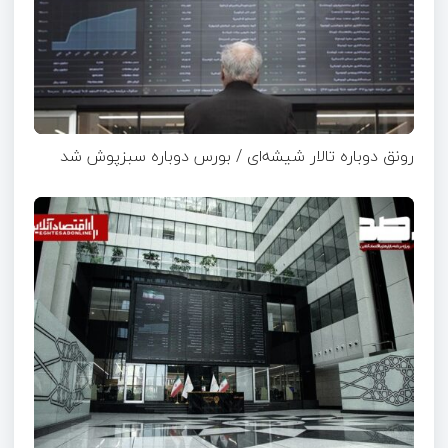
رونق دوباره تالار شیشه‌ای / بورس دوباره سبزپوش شد