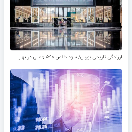
ارزندگی تاریخی بورس/ سود خالص ۵۹۰ همتی در بهار