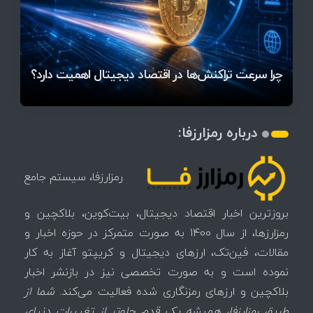
قیمت تتر، بیت‌کوین و اتریوم امروز دوشنبه ۵ مرداد
آخرین وضعیت بازار رمزارزها در جهان / مهم‌ترین
۱۴۰۵ | بیت‌کوین این مرز را از دست بدهد، همه‌چیز
رقابت پنهان دولت‌ها بر سر بیت‌کوین/ ۱۰ کشور برتر
تازه‌ترین رسوایی ارز دیجیتال؛ شکایت میلیاردی روی
بحران بدهی شرکت‌ها و خطر فروش اجباری میلیاردها
میز / ۶۲۲ بیت‌کوین کجا رفت؟
کدامند؟
تغییر می‌کند
دلار بیت‌کوین
تهدید بیت‌کوین مشخص شد
اتفاق تاریخی در بازار رمزارزها / بیت‌کوین سبز شد
اتفاق مهم در بازار رمزارزها / بیت‌کوین وارد فاز تازه شد
چرا سرعت تراکنش‌ها در اقتصاد دیجیتال اهمیت دارد؟
درباره رمزارزفا:
رمزارزفا، سیستم جامع
بروزترین اخبار اقتصاد دیجیتال، بیت‌کوین، بلاکچین و
رمزارزها، از سال 1400 به صورت متمرکز در حوزه اخبار و
مقالات، فین‌تک، ارزهای‌ دیجیتال و کریپتو آغاز به کار
نموده است و به صورت تخصصی نیز در بازنشر اخبار
بلاکچین و ارزهای رمزنگاری شده فعالیت می‌کند.
شما از
طریق رمزارزفا، همیشه یک قدم جلوتر از تغییرات دنیای