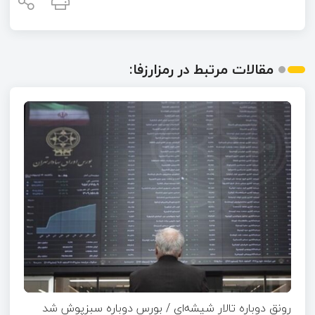
مقالات مرتبط در رمزارزفا:
رونق دوباره تالار شیشه‌ای / بورس دوباره سبزپوش شد