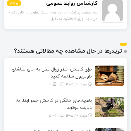
اسماعیل زاده
کارشناس روابط عمومی
بیشتر
بیشتر
بیشتر
بیشتر
بیشتر
بیشتر
تا قبل از خوندن این مقاله فکر می‌کردم ورق قلع‌اندود
بله، تفاوت پوشش این دو ورق باعث تفاوت در کاربردشان
می‌شود. ورق قلع‌اندود به دلیل...
همون ورق گالوانیزه است. تفاو...
تریدرها در حال مشاهده چه مقالاتی هستند؟
برای کاهش خطر زوال عقل به جای تماشای
تلویزیون مطالعه کنید
مرداد ۱۶, ۱۴۰۵
0
3
باغچه‌های خانگی در کاهش خطر ابتلا به
دیابت موثرند
مرداد ۱۶, ۱۴۰۵
0
5