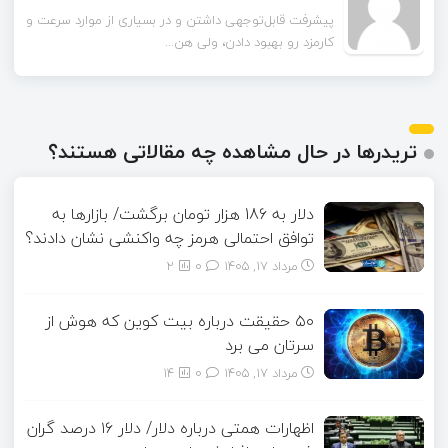
راهکارهای لایه دوم رو به‌عنوان راه‌حل گفتین. این شبکه‌ها
پیشرفت قابل‌توجهی داشتن و در بسیاری از موارد سرعت و
چقدر تونستن مشکل مقیاس‌...
کارمزد رو بهبود دادن، ولی هن...
تریدرها در حال مشاهده چه مقالاتی هستند؟
دلار به 186 هزار تومان برگشت/ بازارها به
توافق احتمالی هرمز چه واکنشی نشان دادند؟
مرداد ۱۷, ۱۴۰۵
0
2
۵۰ حقیقت درباره بیت کوین که هوش از
سرتان می برد
مرداد ۱۷, ۱۴۰۵
0
14
اظهارات همتی درباره دلار/ دلار ۱۶ درصد گران