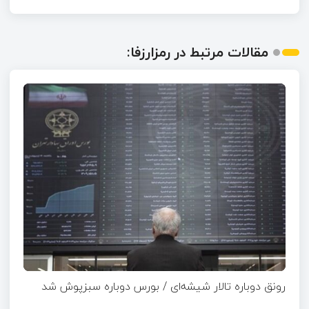
مقالات مرتبط در رمزارزفا:
رونق دوباره تالار شیشه‌ای / بورس دوباره سبزپوش شد