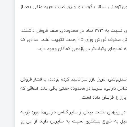
 در سهام و صندوق‌های سهامی، از قدرت خرید ۹۶ میلیون تومانی سبقت گرفت و اولین قدرت خرید منفی بعد از
همچنین ۳۳۵ نماد در محدوده صف خرید، همچنان قدرت بیشتری نسبت به ۲۷۳ نماد در محدوده‌ی صف فروش داشتند.
گفتنی است که ارزش صفوف خرید به مرز ۲۰ همت رسید، اما ارزش صفوف فروش ورای ۲.۵ همت تثبیت نشد. اعدادی که
اد‌های باثبات‌تر در بازدهی کماکان وجود دارد.
د ۱۰ را ثبت کرده و تلویحا سبزپوشی امروز بازار نیز تایید کرده بودند، با فشار فروش
لاس دارایی، تقریبا در محدوده خنثی باقی ماند. اتفاقی که
ر روز‌های مثبت بیش از سایر کلاس دارایی‌ها مورد توجه
میل به خروج بیشتری نسبت به سایرین دارند. از این رو