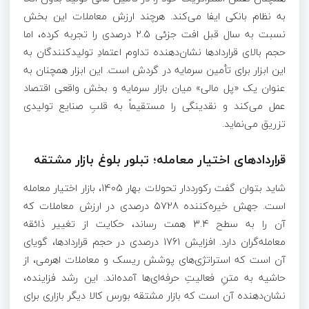
به نظام بانکی ایفا می‌کند. هرچند ارزش معاملات این بخش
نسبت به سال قبل افت جزئی 2.5 درصدی را تجربه کرده، اما
حجم بالای قراردادها نشان‌دهنده تداوم اعتمادِ تولیدکنندگان به
این ابزار برای تأمین سرمایه در گردش است. این ابزار همچنان به
عنوان یک «پل مالی» میان بازار سرمایه و بخش واقعی اقتصاد
عمل می‌کند و نقدینگی را مستقیماً به قلبِ صنایع تولیدی
تزریق می‌نماید.
قراردادهای اختیار معامله؛ تبلور بلوغ بازار مشتقه
شاید بتوان گفت رکورددار تحولات بهار 1405، بازار اختیار معامله
است. جهش خیره‌کننده 5728 درصدی در ارزش معاملات که
آن را به سطح 3.4 همت رساند، حکایت از تغییر ذائقه
معامله‌گران دارد. افزایش 1761 درصدی در حجم قراردادها، گویای
آن است که استراتژی‌های پوشش ریسک و معاملات اهرمی، از
حاشیه به متنِ فعالیتِ حرفه‌ای‌ها آمده‌اند. این رشد فزاینده،
نشان‌دهنده آن است که بازار مشتقه بورس کالا دیگر بازاری برای