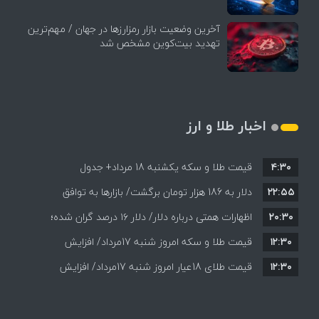
آخرین وضعیت بازار رمزارزها در جهان / مهم‌ترین
تهدید بیت‌کوین مشخص شد
اخبار طلا و ارز
۴:۳۰
قیمت طلا و سکه یکشنبه 18 مرداد+ جدول
۲۲:۵۵
دلار به 186 هزار تومان برگشت/ بازارها به توافق
۲۰:۳۰
احتمالی هرمز چه واکنشی نشان دادند؟
اظهارات همتی درباره دلار/ دلار ۱۶ درصد گران شده؛
۱۲:۳۰
این افزایش طبیعی است
قیمت طلا و سکه امروز شنبه 17مرداد/ افزایش
۱۲:۳۰
همه قیمت ها + جدول و جزئیات
قیمت طلای 18عیار امروز شنبه 17مرداد/ افزایش
قیمت + جدول و جزئیات