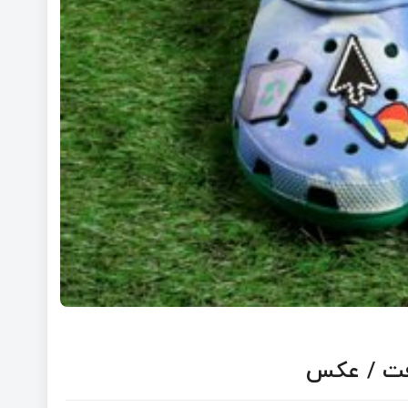
افت / عکس