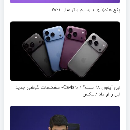
پنج هندزفری بی‌سیم برتر سال ۲۰۲۶
این آیفون ۱۸ است؟ / «Caviar» مشخصات گوشی جدید
اپل را لو داد / عکس