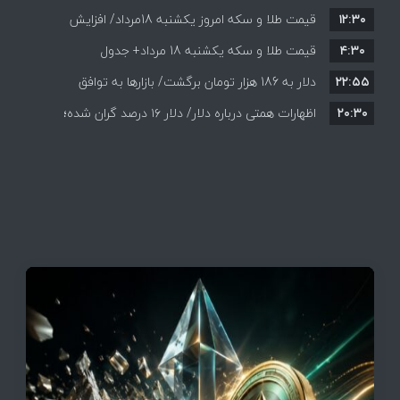
۱۲:۳۰
نزولی
قیمت طلا و سکه امروز یکشنبه 18مرداد/ افزایش
۴:۳۰
قیمت طلا و سکه یکشنبه 18 مرداد+ جدول
قیمت ها + جدول و جزئیات
۲۲:۵۵
دلار به 186 هزار تومان برگشت/ بازارها به توافق
۲۰:۳۰
احتمالی هرمز چه واکنشی نشان دادند؟
اظهارات همتی درباره دلار/ دلار ۱۶ درصد گران شده؛
این افزایش طبیعی است