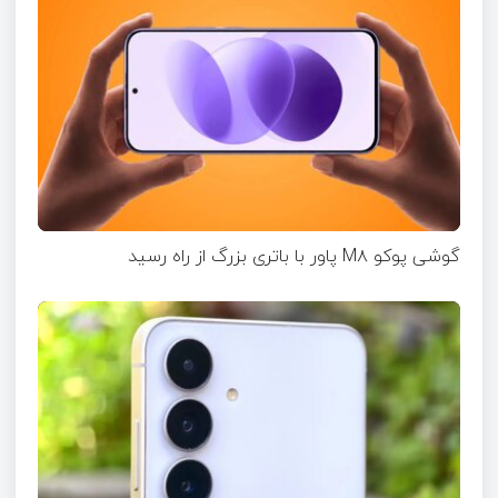
گوشی پوکو M۸ پاور با باتری بزرگ از راه رسید