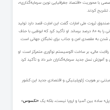
صصی با محوریت «اقتصاد جغرافیایی نوین سرمایه‌گذاری»،
 تشریح کردند.
ه‌گذاری ابوظبی (ADIO) با اشاره به چهار صندوق ثروت ملی امارات گفت این امارت قصد دارد تولید
ناخالص داخلی خود را طی ۲۰ سال سه‌برابر کند و سهم اقتصاد غیرنفتی را به ۸۰ درصد برساند. او تأکید کرد که ابوظبی با حذف
دیل شدن به مقصدی امن و جذاب برای نخبگان جهانی است.
مان گفت این کشور به‌جای رقابت مالی، بر ساخت اکوسیستم نوآوری متمرکز است. او
 و آموزش نسل جدید سرمایه‌گذاران خبر داد و تأکید کرد
کیه (Türkiye) ارائه داد که مبتنی بر هویت ژئوپلیتیکی و اقتصادی جدید این کشور
«پل» ساده بین آسیا و اروپا نیست، بلکه یک
«نکسوس
»