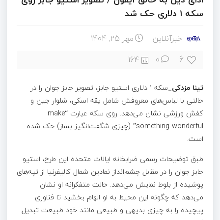
سکه ۱ دلاری حک شد
خبرآنلاین
مهر ۲۵, ۱۴۰۴
6
164
0
تینا مزدکی_
سکه ۱ دلاری استیو جابز، تصویر جابز جوان را در
حالتی با لباس‌های معروفش شامل یقه اسکی، شلوار جین و
کفش ورزشی نشان می‌دهد. روی سکه عبارت “make
something wonderful” (چیزی شگفت‌انگیز بساز) حک شده
است.
طبق توضیحات رسمی ضرابخانه ایالات متحده این طرح، استیو
جابز جوان را در مقابل چشم‌انداز نمادین شمال کالیفرنیا از تپه‌های
پوشیده از بلوط نمایش می‌دهد. حالت متفکرانه او نشان
می‌دهد که چگونه این محیط به او الهام بخشید تا فناوری
پیچیده را به چیزی بدیهی و طبیعی مانند خود طبیعت تبدیل