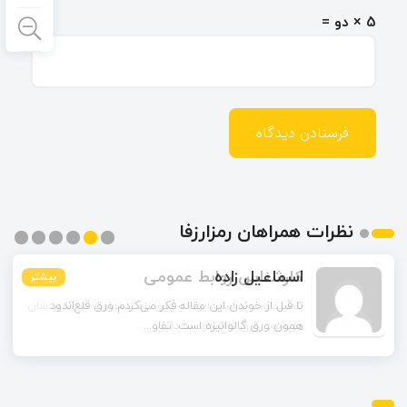
5 × دو =
نظرات همراهان رمزارزفا
اسماعیل زاده
بیشتر
بیشتر
بیشتر
بیشتر
بیشتر
بیشتر
تا قبل از خوندن این مقاله فکر می‌کردم ورق قلع‌اندود
همون ورق گالوانیزه است. تفاو...