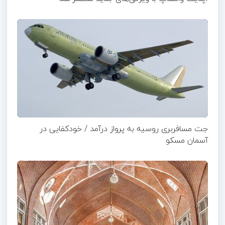
جت مسافربری روسیه به پرواز درآمد / خودکفایی در
آسمان مسکو